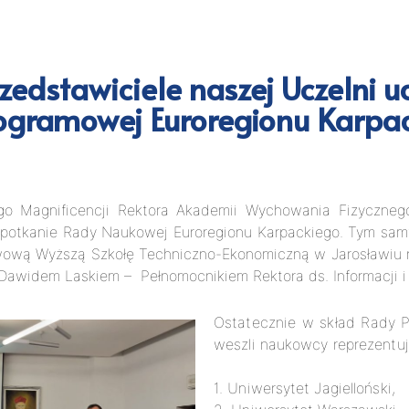
edstawiciele naszej Uczelni uc
ogramowej Euroregionu Karpa
o Magnificencji Rektora Akademii Wychowania Fizyczneg
e spotkanie Rady Naukowej Euroregionu Karpackiego. Tym sa
twową Wyższą Szkołę Techniczno-Ekonomiczną w Jarosławiu r
Dawidem Laskiem – Pełnomocnikiem Rektora ds. Informacji i 
Ostatecznie w skład Rady P
weszli naukowcy reprezentuj
1. Uniwersytet Jagielloński,