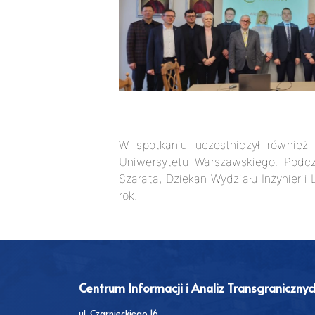
W spotkaniu uczestniczył również
Uniwersytetu Warszawskiego. Podcz
Szarata, Dziekan Wydziału Inżynieri
rok.
Centrum Informacji i Analiz Transgranicznyc
ul. Czarnieckiego 16