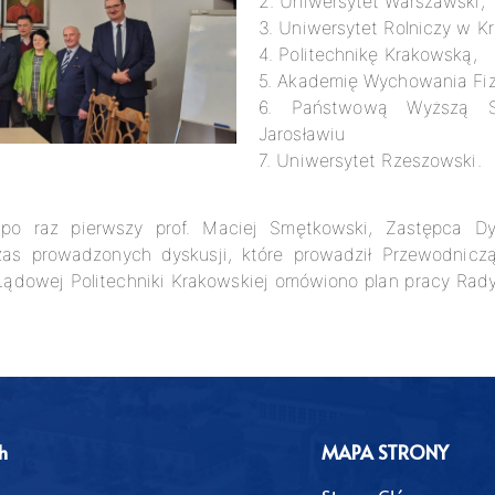
2. Uniwersytet Warszawski,
3. Uniwersytet Rolniczy w K
4. Politechnikę Krakowską,
5. Akademię Wychowania Fi
6. Państwową Wyższą Sz
Jarosławiu
7. Uniwersytet Rzeszowski.
 po raz pierwszy prof. Maciej Smętkowski, Zastępca Dy
as prowadzonych dyskusji, które prowadził Przewodnicząc
i Lądowej Politechniki Krakowskiej omówiono plan pracy R
h
MAPA STRONY