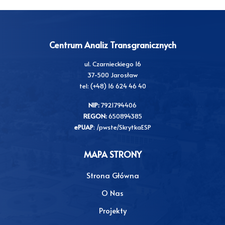
Centrum Analiz Transgranicznych
ul. Czarnieckiego 16
37-500 Jarosław
tel: (+48) 16 624 46 40
NIP:
7921794406
REGON:
650894385
ePUAP
: /pwste/SkrytkaESP
MAPA STRONY
Strona Główna
O Nas
Projekty