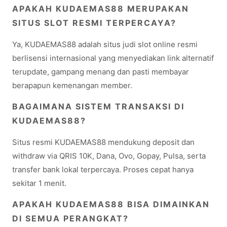
APAKAH KUDAEMAS88 MERUPAKAN
SITUS SLOT RESMI TERPERCAYA?
Ya, KUDAEMAS88 adalah situs judi slot online resmi
berlisensi internasional yang menyediakan link alternatif
terupdate, gampang menang dan pasti membayar
berapapun kemenangan member.
BAGAIMANA SISTEM TRANSAKSI DI
KUDAEMAS88?
Situs resmi KUDAEMAS88 mendukung deposit dan
withdraw via QRIS 10K, Dana, Ovo, Gopay, Pulsa, serta
transfer bank lokal terpercaya. Proses cepat hanya
sekitar 1 menit.
APAKAH KUDAEMAS88 BISA DIMAINKAN
DI SEMUA PERANGKAT?