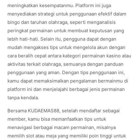
meningkatkan kesempatanmu. Platform ini juga
menyediakan strategi untuk penggunaan efektif dalam
bingo dan taruhan olahraga, seperti menganalisis
peringkat permainan untuk membuat keputusan yang
lebih hati-hati. Selain itu, pengguna dapat dengan
mudah mengakses tips untuk mengelola akun dengan
cara beralih cepat antara kategori permainan kasino atau
aktivitas terkait olahraga, semuanya dengan panduan
penggunaan yang aman. Dengan tips penggunaan ini,
kamu dapat memaksimalkan pengalaman bermainmu di
platform ini dan menjelajahi berbagai jenis permainan
tanpa kendala.
Bersama KUDAEMAS88, setelah mendaftar sebagai
member, kamu bisa memanfaatkan tips untuk
menavigasi berbagai macam permainan, misalnya
memilih slot atau meja yang memiliki poin tinggi untuk