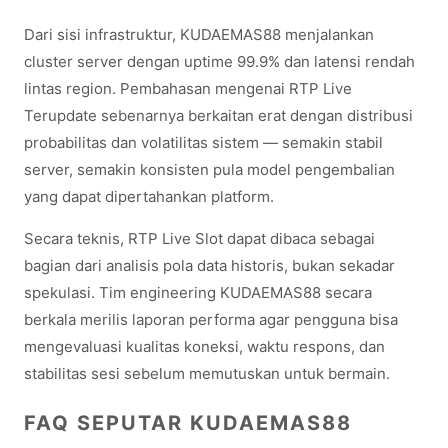
Dari sisi infrastruktur, KUDAEMAS88 menjalankan
cluster server dengan uptime 99.9% dan latensi rendah
lintas region. Pembahasan mengenai RTP Live
Terupdate sebenarnya berkaitan erat dengan distribusi
probabilitas dan volatilitas sistem — semakin stabil
server, semakin konsisten pula model pengembalian
yang dapat dipertahankan platform.
Secara teknis, RTP Live Slot dapat dibaca sebagai
bagian dari analisis pola data historis, bukan sekadar
spekulasi. Tim engineering KUDAEMAS88 secara
berkala merilis laporan performa agar pengguna bisa
mengevaluasi kualitas koneksi, waktu respons, dan
stabilitas sesi sebelum memutuskan untuk bermain.
FAQ SEPUTAR KUDAEMAS88