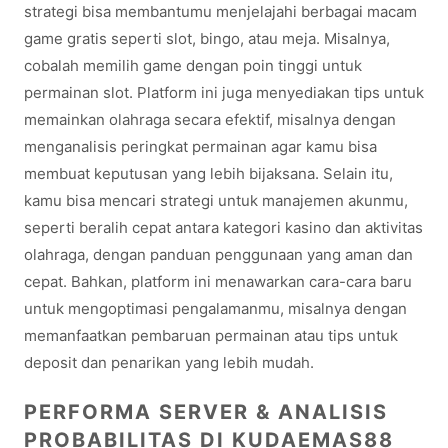
strategi bisa membantumu menjelajahi berbagai macam
game gratis seperti slot, bingo, atau meja. Misalnya,
cobalah memilih game dengan poin tinggi untuk
permainan slot. Platform ini juga menyediakan tips untuk
memainkan olahraga secara efektif, misalnya dengan
menganalisis peringkat permainan agar kamu bisa
membuat keputusan yang lebih bijaksana. Selain itu,
kamu bisa mencari strategi untuk manajemen akunmu,
seperti beralih cepat antara kategori kasino dan aktivitas
olahraga, dengan panduan penggunaan yang aman dan
cepat. Bahkan, platform ini menawarkan cara-cara baru
untuk mengoptimasi pengalamanmu, misalnya dengan
memanfaatkan pembaruan permainan atau tips untuk
deposit dan penarikan yang lebih mudah.
PERFORMA SERVER & ANALISIS
PROBABILITAS DI KUDAEMAS88