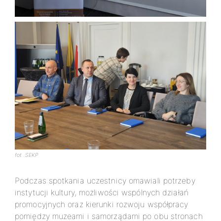
fot. SEKP
Podczas spotkania uczestnicy omawiali potrzeby
instytucji kultury, możliwości wspólnych działań
promocyjnych oraz kierunki rozwoju współpracy
pomiędzy muzeami i samorządami po obu stronach