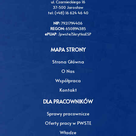
ul. Czarnieckiego 16
37-500 Jarosław
tel: (+48) 16 624 46 40
NIP:
7921794406
REGON:
650894385
ePUAP
: /pwste/SkrytkaESP
MAPA STRONY
Strona Główna
O Nas
Współpraca
Kontakt
DLA PRACOWNIKÓW
Sprawy pracownicze
Oferty pracy w PWSTE
Władze