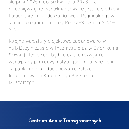
sierpnia 2025 r. do 30 kwietnia 2026 r., a
przedsięwzięcie współfinansowane jest ze środków
Europejskiego Funduszu Rozwoju Regionalnego w
ramach programu Interreg Polska–Słowacja 2021–
2027.
Kolejne warsztaty projektowe zaplanowano w
najbliższym czasie w Przemyślu oraz w Svidníku na
Słowacji. Ich celem będzie dalsze rozwijanie
współpracy pomiędzy instytucjami kultury regionu
karpackiego oraz dopracowanie założeń
funkcjonowania Karpackiego Paszportu
Muzealnego.
Centrum Analiz Transgranicznych