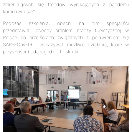
zmieniających się trendów wynikających z pandemii
koronawirusa?”
Podczas szkolenia, obecni na nim specjaliści
przedstawiali obecny problem branży turystycznej w
Polsce po przejściach związanych z pojawieniem się
SARS-CoV-19 i wskazywali możliwe działania, które w
przyszłości będą łagodzić te skutki.