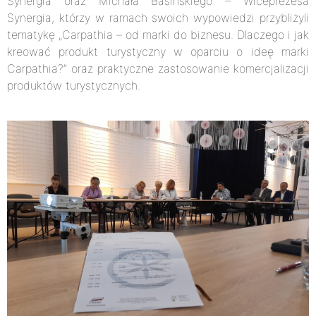
Synergia oraz Michała Basińskiego – Wiceprezesa
Synergia, którzy w ramach swoich wypowiedzi przybliżyli
tematykę „Carpathia – od marki do biznesu. Dlaczego i jak
kreować produkt turystyczny w oparciu o ideę marki
Carpathia?” oraz praktyczne zastosowanie komercjalizacji
produktów turystycznych.