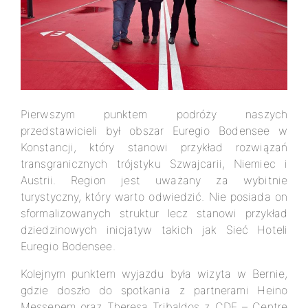
Pierwszym punktem podróży naszych
przedstawicieli był obszar Euregio Bodensee w
Konstancji, który stanowi przykład rozwiązań
transgranicznych trójstyku Szwajcarii, Niemiec i
Austrii. Region jest uważany za wybitnie
turystyczny, który warto odwiedzić. Nie posiada on
sformalizowanych struktur lecz stanowi przykład
dziedzinowych inicjatyw takich jak Sieć Hoteli
Euregio Bodensee.
Kolejnym punktem wyjazdu była wizyta w Bernie,
gdzie doszło do spotkania z partnerami Heino
Messenem oraz Theresą Tribaldos z CDE – Centre