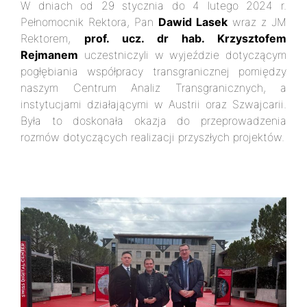
W dniach od 29 stycznia do 4 lutego 2024 r.
Pełnomocnik Rektora, Pan
Dawid Lasek
wraz z JM
Rektorem,
prof. ucz. dr hab. Krzysztofem
Rejmanem
uczestniczyli w wyjeździe dotyczącym
pogłębiania współpracy transgranicznej pomiędzy
naszym Centrum Analiz Transgranicznych, a
instytucjami działającymi w Austrii oraz Szwajcarii.
Była to doskonała okazja do przeprowadzenia
rozmów dotyczących realizacji przyszłych projektów.