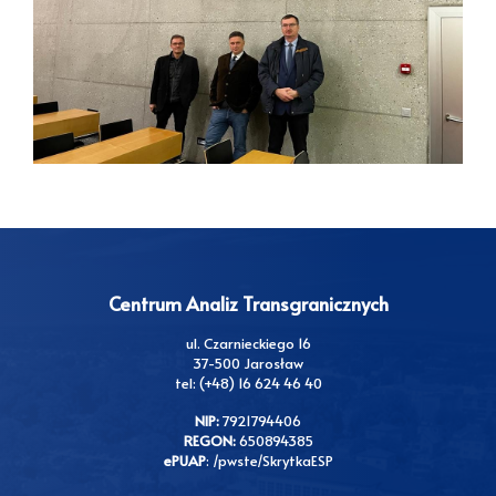
Centrum Analiz Transgranicznych
ul. Czarnieckiego 16
37-500 Jarosław
tel: (+48) 16 624 46 40
NIP:
7921794406
REGON:
650894385
ePUAP
: /pwste/SkrytkaESP