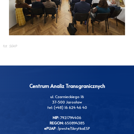
fot. SEKP
Centrum Analiz Transgranicznych
ul. Czarnieckiego 16
37-500 Jarosław
tel: (+48) 16 624 46 40
NIP:
7921794406
REGON:
650894385
ePUAP
: /pwste/SkrytkaESP