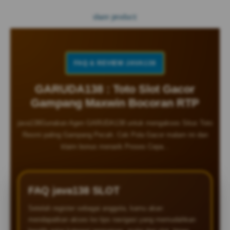
share product:
FAQ & REVIEW JAVA138
GARUDA138 : Toto Slot Gacor
Gampang Maxwin Bocoran RTP
java138
Gunakan Agen GARUDA138 untuk mengakses Situs Toto
Resmi paling Gampang Pecah. Cek Pola Gacor malam ini dan
klaim bonus menarik Proses Cepa...
FAQ java138 SLOT
Setelah register sebagai anggota, kamu akan
mendapatkan akses ke tips navigasi yang memudahkan