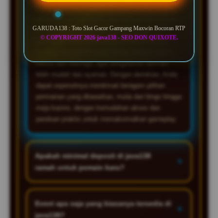
mengetahui cara mengelola anggaran deposit dan
penarikan secara efektif, atau bahkan memeriksa
GARUDA138 : Toto Slot Gacor Gampang Maxwin Bocoran RTP
pembaruan terbaru yang hadir di berbagai jenis
© COPYRIGHT 2026 java138 - SEO DON QUIXOTE.
permainan. Platform ini juga menyediakan tips
tentang cara beralih cepat antara kategori seperti
kasino dan olahraga, agar pengalaman bermain
lebih mudah dan nyaman. Dengan demikian, Anda
dapat sepenuhnya menikmati beragam pilihan
permainan yang ditawarkan, mulai dari bingo hingga
meja kasino, dengan kemudahan akses dan
panduan praktis untuk memaksimalkan gameplay.
Apakah minimal deposit di java138
+
ramah untuk pemain baru?
Setelah mendaftar sebagai anggota, Anda dapat
mengakses berbagai fitur. Misalnya, platform ini
Event apa saja yang biasanya tersedia di
+
menyediakan tips navigasi untuk bermain slot dan
java138?