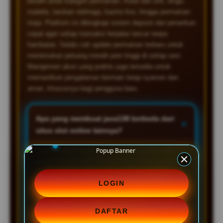
beralih antar kategori permainan, mulai dari slot, bingo,
roulette, taruhan olahraga, kasino live, hingga permainan
meja. Platform ini dilengkapi sistem deposit dan penarikan
cepat agar setiap transaksi berjalan lancar tanpa
hambatan. Selalu cek update permainan terbaru untuk
menemukan peluang meraih poin tinggi di setiap sesi.
Manajemen akun yang praktis juga tersedia untuk
memastikan pengalaman bermain tetap nyaman dan
aman, khususnya bagi pengguna baru.
Apa yang membuat java138 berbeda dari
+
situs slot online lainnya?
Setelah daftar akun dan menjadi anggota, Anda
dapat menggunakan berbagai tips untuk menjelajahi
platform dengan lebih baik - misalnya, dengan
LOGIN
memilih permainan yang menawarkan poin tinggi di
kategori slot atau memanfaatkan strategi untuk
memahami peluang dalam taruhan olahraga. Selain
DAFTAR
itu, Anda bisa memaksimalkan fitur-fitur lain seperti