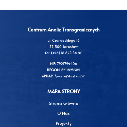
Centrum Analiz Transgranicznych
ul. Czarnieckiego 16
37-500 Jarosław
tel: (+48) 16 624 46 40
NIP:
7921794406
REGON:
650894385
ePUAP
: /pwste/SkrytkaESP
MAPA STRONY
Strona Główna
O Nas
Projekty