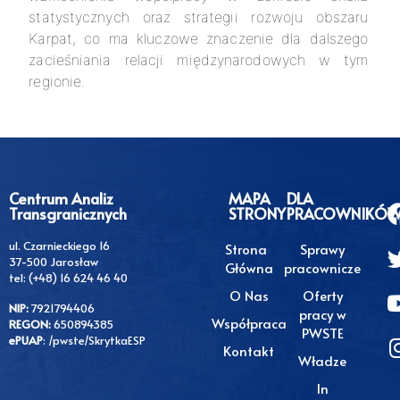
statystycznych oraz strategii rozwoju obszaru
Karpat, co ma kluczowe znaczenie dla dalszego
zacieśniania relacji międzynarodowych w tym
regionie.
Centrum Analiz
MAPA
DLA
Transgranicznych
STRONY
PRACOWNIKÓ
ul. Czarnieckiego 16
Strona
Sprawy
37-500 Jarosław
Główna
pracownicze
tel: (+48) 16 624 46 40
O Nas
Oferty
NIP:
7921794406
pracy w
Współpraca
REGON:
650894385
PWSTE
ePUAP
: /pwste/SkrytkaESP
Kontakt
Władze
In