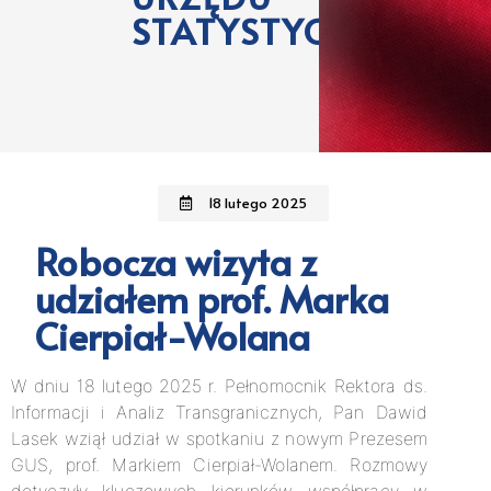
STATYSTYCZNEGO
18 lutego 2025
Robocza wizyta z
udziałem prof. Marka
Cierpiał-Wolana
W dniu 18 lutego 2025 r. Pełnomocnik Rektora ds.
Informacji i Analiz Transgranicznych, Pan Dawid
Lasek wziął udział w spotkaniu z nowym Prezesem
GUS, prof. Markiem Cierpiał-Wolanem. Rozmowy