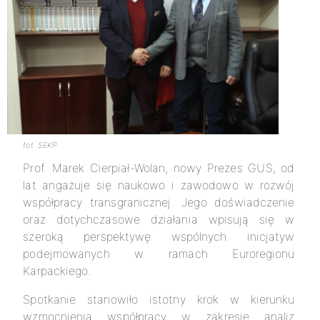
fot. SEKP
Prof. Marek Cierpiał-Wolan, nowy Prezes GUS, od
lat angażuje się naukowo i zawodowo w rozwój
współpracy transgranicznej. Jego doświadczenie
oraz dotychczasowe działania wpisują się w
szeroką perspektywę wspólnych inicjatyw
podejmowanych w ramach Euroregionu
Karpackiego.
Spotkanie stanowiło istotny krok w kierunku
wzmocnienia współpracy w zakresie analiz